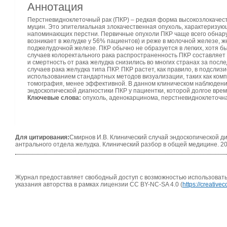
Аннотация
Перстневидноклеточный рак (ПКР) – редкая форма высокозлокачес
муцин. Это эпителиальная злокачественная опухоль, характеризую
напоминающих перстни. Первичные опухоли ПКР чаще всего обнару
возникает в желудке у 56% пациентов) и реже в молочной железе, 
поджелудочной железе. ПКР обычно не образуется в легких, хотя б
случаев колоректального рака распространенность ПКР составляет
и смертность от рака желудка снизились во многих странах за посл
случаев рака желудка типа ПКР. ПКР растет, как правило, в подслизи
использованием стандартных методов визуализации, таких как ком
томография, менее эффективной. В данном клиническом наблюден
эндоскопической диагностики ПКР у пациентки, которой долгое врем
Ключевые слова
:
опухоль, аденокарцинома, перстневидноклеточна
Для цитирования:
Смирнов И.В. Клинический случай эндоскопической д
антрального отдела желудка. Клинический разбор в общей медицине. 2022
Журнал предоставляет свободный доступ с возможностью использовать 
указания авторства в рамках лицензии CC BY-NC-SA 4.0 (
https://creativ