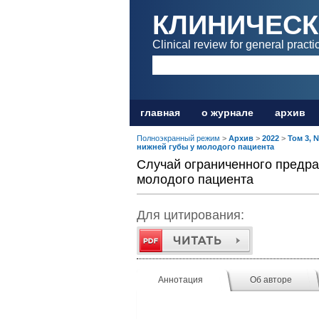
КЛИНИЧЕСК
Clinical review for general practi
главная
о журнале
архив
Полноэкранный режим
>
Архив
>
2022
>
Том 3, 
нижней губы у молодого пациента
Случай ограниченного предра
молодого пациента
Для цитирования:
Аннотация
Об авторе