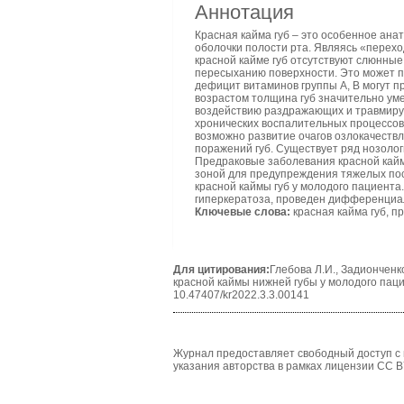
Аннотация
Красная кайма губ – это особенное ана
оболочки полости рта. Являясь «перех
красной кайме губ отсутствуют слюнные
пересыханию поверхности. Это может 
дефицит витаминов группы А, В могут 
возрастом толщина губ значительно уме
воздействию раздражающих и травмиру
хронических воспалительных процессов
возможно развитие очагов озлокачеств
поражений губ. Существует ряд нозолог
Предраковые заболевания красной кайм
зоной для предупреждения тяжелых посл
красной каймы губ у молодого пациента
гиперкератоза, проведен дифференциал
Ключевые слова:
красная кайма губ, п
Для цитирования:
Глебова Л.И., Задионченк
красной каймы нижней губы у молодого паци
10.47407/kr2022.3.3.00141
Журнал предоставляет свободный доступ с 
указания авторства в рамках лицензии CC B