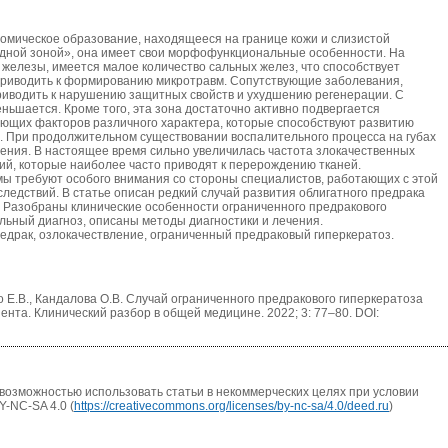
томическое образование, находящееся на границе кожи и слизистой
одной зоной», она имеет свои морфофункциональные особенности. На
 железы, имеется малое количество сальных желез, что способствует
приводить к формированию микротравм. Сопутствующие заболевания,
приводить к нарушению защитных свойств и ухудшению регенерации. С
ньшается. Кроме того, эта зона достаточно активно подвергается
ющих факторов различного характера, которые способствуют развитию
. При продолжительном существовании воспалительного процесса на губах
ления. В настоящее время сильно увеличилась частота злокачественных
ий, которые наиболее часто приводят к перерождению тканей.
ы требуют особого внимания со стороны специалистов, работающих с этой
едствий. В статье описан редкий случай развития облигатного предрака
. Разобраны клинические особенности ограниченного предракового
ьный диагноз, описаны методы диагностики и лечения.
редрак, озлокачествление, ограниченный предраковый гиперкератоз.
о Е.В., Кандалова О.В. Случай ограниченного предракового гиперкератоза
ента. Клинический разбор в общей медицине. 2022; 3: 77–80. DOI:
возможностью использовать статьи в некоммерческих целях при условии
Y-NC-SA 4.0 (
https://creativecommons.org/licenses/by-nc-sa/4.0/deed.ru
)