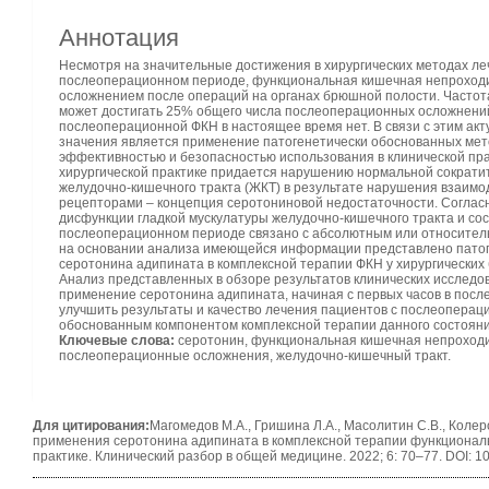
Аннотация
Несмотря на значительные достижения в хирургических методах ле
послеоперационном периоде, функциональная кишечная непроход
осложнением после операций на органах брюшной полости. Частота
может достигать 25% общего числа послеоперационных осложнени
послеоперационной ФКН в настоящее время нет. В связи с этим акт
значения является применение патогенетически обоснованных мет
эффективностью и безопасностью использования в клинической пра
хирургической практике придается нарушению нормальной сократи
желудочно-кишечного тракта (ЖКТ) в результате нарушения взаим
рецепторами – концепция серотониновой недостаточности. Соглас
дисфункции гладкой мускулатуры желудочно-кишечного тракта и сос
послеоперационном периоде связано с абсолютным или относител
на основании анализа имеющейся информации представлено патог
серотонина адипината в комплексной терапии ФКН у хирургических
Анализ представленных в обзоре результатов клинических исследо
применение серотонина адипината, начиная с первых часов в пос
улучшить результаты и качество лечения пациентов с послеоперац
обоснованным компонентом комплексной терапии данного состоян
Ключевые слова:
серотонин, функциональная кишечная непроходи
послеоперационные осложнения, желудочно-кишечный тракт.
Для цитирования:
Магомедов М.А., Гришина Л.А., Масолитин С.В., Коле
применения серотонина адипината в комплексной терапии функционал
практике. Клинический разбор в общей медицине. 2022; 6: 70–77. DOI: 1