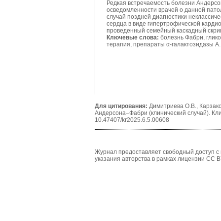
Редкая встречаемость болезни Андерсо
осведомленности врачей о данной патол
случай поздней диагностики неклассич
сердца в виде гипертрофической карди
проведенный семейный каскадный скрин
Ключевые слова:
болезнь Фабри, глик
терапия, препараты α-галактозидазы А.
Для цитирования:
Димитриева О.В., Карзако
Андерсона–Фабри (клинический случай). Клин
10.47407/kr2025.6.5.00608
Журнал предоставляет свободный доступ с 
указания авторства в рамках лицензии CC B