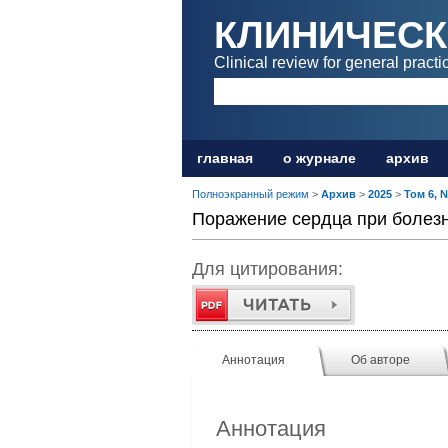
КЛИНИЧЕСК
Clinical review for general practi
главная
о журнале
архив
Полноэкранный режим
>
Архив
>
2025
>
Том 6, 
Поражение сердца при болезн
Для цитирования:
Аннотация
Об авторе
Аннотация