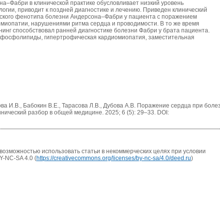
на–Фабри в клинической практике обусловливает низкий уровень
огии, приводит к поздней диагностике и лечению. Приведен клинический
еского фенотипа болезни Андерсона–Фабри у пациента c поражением
омиопатии, нарушениями ритма сердца и проводимости. В то же время
инг способствовал ранней диагностике болезни Фабри у брата пациента.
офосфолипиды, гипертрофическая кардиомиопатия, заместительная
ва И.В., Бабокин В.Е., Тарасова Л.В., Дубова А.В. Поражение сердца при боле
ический разбор в общей медицине. 2025; 6 (5): 29–33. DOI:
возможностью использовать статьи в некоммерческих целях при условии
Y-NC-SA 4.0 (
https://creativecommons.org/licenses/by-nc-sa/4.0/deed.ru
)