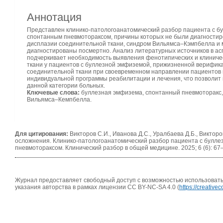
Аннотация
Представлен клинико-патологоанатомический разбор пациента с б
спонтанным пневмотораксом, причины которых не были диагности
дисплазии соединительной ткани, синдром Вильямса–Кэмпбелла и м
диагностированы посмертно. Анализ литературных источников в ас
подчеркивает необходимость выявления фенотипических и клиниче
ткани у пациентов с буллезной эмфиземой, прижизненной верифи
соединительной ткани при своевременном направлении пациентов 
индивидуальной программы реабилитации и лечения, что позволи
данной категории больных.
Ключевые слова:
буллезная эмфизема, спонтанный пневмоторакс,
Вильямса–Кемпбелла.
Для цитирования:
Викторов С.И., Иванова Д.С., Уралбаева Д.Б., Виктор
осложнения. Клинико-патологоанатомический разбор пациента с булл
пневмотораксом. Клинический разбор в общей медицине. 2025; 6 (6): 67–
Журнал предоставляет свободный доступ с возможностью использовать 
указания авторства в рамках лицензии CC BY-NC-SA 4.0 (
https://creativ