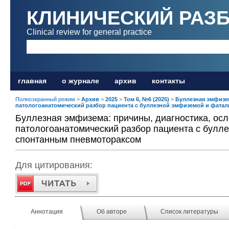
КЛИНИЧЕСКИЙ РАЗ
Clinical review for general practice
главная
о журнале
архив
контакты
Полноэкранный режим
>
Архив
>
2025
>
Том 6, №6 (2025)
>
Буллезная эмфизем
патологоанатомический разбор пациента с буллезной эмфиземой и фат
Буллезная эмфизема: причины, диагностика, осл
патологоанатомический разбор пациента с бул
спонтанным пневмотораксом
Для цитирования:
Аннотация
Об авторе
Список литературы