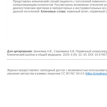
Представлен клинический случай пациента с патологией язвенного
склерозирующим холангитом. Рассмотрены возможная этиология ра
диагностические критерии в лабораторных и инструментальных иссл
данной патологией.
Ключевые слова:
язвенный колит, первичный 
Для цитирования:
Зеничева А.В., Сережкина А.В. Первичный склерозир
Клинический разбор в общей медицине. 2025; 6 (6): 31–33. DOI: 10.47407
Журнал предоставляет свободный доступ с возможностью использовать 
указания авторства в рамках лицензии CC BY-NC-SA 4.0 (
https://creativ