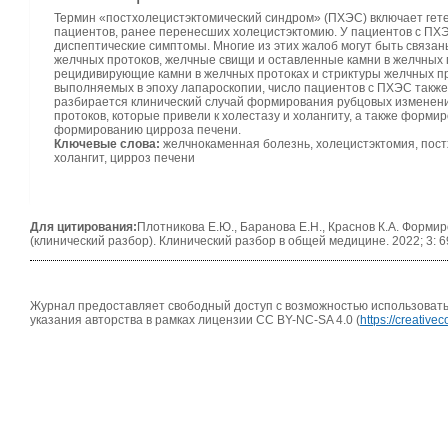
Термин «постхолецистэктомический синдром» (ПХЭС) включает гете
пациентов, ранее перенесших холецистэктомию. У пациентов с ПХЭС
диспептические симптомы. Многие из этих жалоб могут быть связа
желчных протоков, желчные свищи и оставленные камни в желчных
рецидивирующие камни в желчных протоках и стриктуры желчных пр
выполняемых в эпоху лапароскопии, число пациентов с ПХЭС также
разбирается клинический случай формирования рубцовых изменений
протоков, которые привели к холестазу и холангиту, а также форми
формированию цирроза печени.
Ключевые слова:
желчнокаменная болезнь, холецистэктомия, пост
холангит, цирроз печени
Для цитирования:
Плотникова Е.Ю., Баранова Е.Н., Краснов К.А. Форм
(клинический разбор). Клинический разбор в общей медицине. 2022; 3: 6
Журнал предоставляет свободный доступ с возможностью использовать 
указания авторства в рамках лицензии CC BY-NC-SA 4.0 (
https://creativ