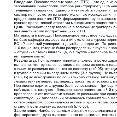
Введение.
Пролапс тазовых органов (ПТО) – это одно из 
заболеваний гинекологии, которое регистрируют у 60% жен
тенденции к снижению. Единого мнения об этиологии и пат
сих пор нет, несмотря на многочисленные исследования 
предикторов развития ПТО, формирование групп высокого
пунктов превентивной стратегии менеджмента пациенток с
Цель.
Расширить представление о возможных факторах ри
анамнестический портрет женщины с ГП.
Материалы и методы. Проспективное когортное исследован
на базе кафедры акушерства и гинекологии с курсом пери
ВО «Российский университет дружбы народов им. Патриса
110 пациенток, которые были распределены в группы в зав
– опущение стенок влагалища, 2-я группа – неполное выпа
выпадение матки).
Результаты.
При изучении клинико-анамнестических хара
выявлено, что группы сопоставимы по всем основным пар
значимые различия пациенток по возрасту (p<0,05): женщ
в группе с полным выпадением матки (3-я группа). Не выя
(p>0,05) во всех группах по социальному статусу, табакок
лекарственные вещества, индексу массы тела, возрасту, 
При оценке паритета группы были сопоставимы. При оцен
наблюдалось ожидаемо большее число пациенток в 3-й гру
проявилось в статистически значимых различиях при сравн
сопутствующих заболеваний отмечалась сравнительно мал
остеохондрозом, бронхиальной астмой и хроническим брон
статистически значимых различий (p>0,05).
Заключение.
Наиболее важным аспектом профилактики и 
формирование групп высокого риска по развитию тяжелых