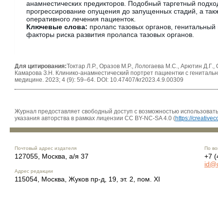
анамнестических предикторов. Подобный таргетный подхо
прогрессирование опущения до запущенных стадий, а такж
оперативного лечения пациенток.
Ключевые слова:
пролапс тазовых органов, генитальный
факторы риска развития пролапса тазовых органов.
Для цитирования:
Токтар Л.Р., Оразов М.Р., Лологаева М.С., Арютин Д.Г.
Камарова З.Н. Клинико-анамнестический портрет пациентки с гениталь
медицине. 2023; 4 (9): 59–64. DOI: 10.47407/kr2023.4.9.00309
Журнал предоставляет свободный доступ с возможностью использовать 
указания авторства в рамках лицензии CC BY-NC-SA 4.0 (
https://creativ
Почтовый адрес издателя
По во
127055, Москва, а/я 37
+7 (
id@
Адрес редакции
115054, Москва, Жуков пр-д, 19, эт. 2, пом. XI