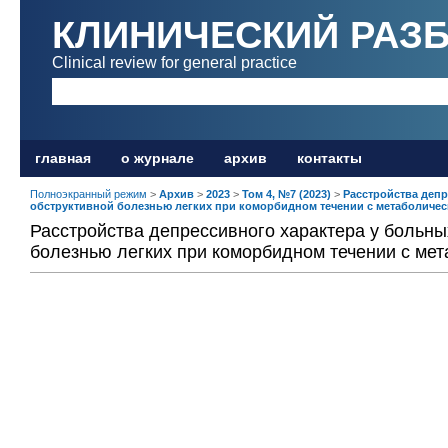
КЛИНИЧЕСКИЙ РАЗ
Clinical review for general practice
главная
о журнале
архив
контакты
Полноэкранный режим
>
Архив
>
2023
>
Том 4, №7 (2023)
>
Расстройства депр
обструктивной болезнью легких при коморбидном течении с метаболиче
Расстройства депрессивного характера у больны
болезнью легких при коморбидном течении с ме