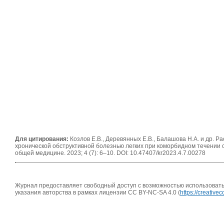
Для цитирования:
Козлов Е.В., Деревянных Е.В., Балашова Н.А. и др. Р
хронической обструктивной болезнью легких при коморбидном течении 
общей медицине. 2023; 4 (7): 6–10. DOI: 10.47407/kr2023.4.7.00278
Журнал предоставляет свободный доступ с возможностью использовать 
указания авторства в рамках лицензии CC BY-NC-SA 4.0 (
https://creativ