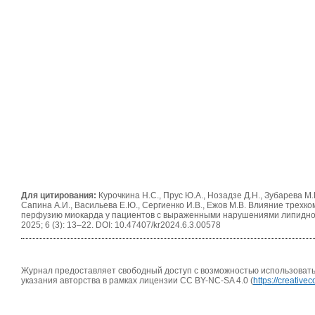
Для цитирования:
Курочкина Н.С., Прус Ю.А., Нозадзе Д.Н., Зубарева М.Ю
Сапина А.И., Васильева Е.Ю., Сергиенко И.В., Ежов М.В. Влияние трех
перфузию миокарда у пациентов с выраженными нарушениями липидног
2025; 6 (3): 13–22. DOI: 10.47407/kr2024.6.3.00578
Журнал предоставляет свободный доступ с возможностью использовать 
указания авторства в рамках лицензии CC BY-NC-SA 4.0 (
https://creativ