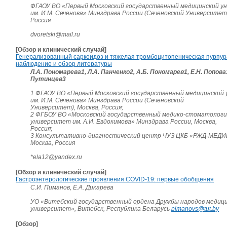
ФГАОУ ВО «Первый Московский государственный медицинский у
им. И.М. Сеченова» Минздрава России (Сеченовский Университет)
Россия
dvoretski@mail.ru
[Обзор и клинический случай]
Генерализованный саркоидоз и тяжелая тромбоцитопеническая пурпура
наблюдение и обзор литературы
Л.А. Пономарева1, Л.А. Панченко2, А.Б. Пономарев1, Е.Н. Попова
Путинцев3
1 ФГАОУ ВО «Первый Московский государственный медицинский
им. И.М. Сеченова» Минздрава России (Сеченовский
Университет), Москва, Россия;
2 ФГБОУ ВО «Московский государственный медико-стоматологи
университет им. А.И. Евдокимова» Минздрава России, Москва,
Россия;
3 Консультативно-диагностический центр ЧУЗ ЦКБ «РЖД-МЕД
Москва, Россия
*ela12@yandex.ru
[Обзор и клинический случай]
Гастроэнтерологические проявления COVID-19: первые обобщения
С.И. Пиманов, Е.А. Дикарева
УО «Витебский государственный ордена Дружбы народов медиц
университет», Витебск, Республика Беларусь
pimanovs@tut.by
[Обзор]