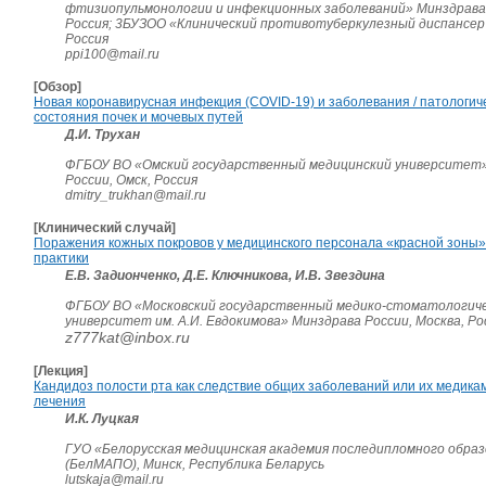
фтизиопульмонологии и инфекционных заболеваний» Минздрава 
Россия; 3БУЗОО «Клинический противотуберкулезный диспансер
Россия
ppi100@mail.ru
[Обзор]
Новая коронавирусная инфекция (COVID-19) и заболевания / патологич
состояния почек и мочевых путей
Д.И. Трухан
ФГБОУ ВО «Омский государственный медицинский университет
России, Омск, Россия
dmitry_trukhan@mail.ru
[Клинический случай]
Поражения кожных покровов у медицинского персонала «красной зоны»
практики
Е.В. Задионченко, Д.Е. Ключникова, И.В. Звездина
ФГБОУ ВО «Московский государственный медико-стоматологич
университет им. А.И. Евдокимова» Минздрава России, Москва, Ро
z777kat@inbox.ru
[Лекция]
Кандидоз полости рта как следствие общих заболеваний или их медика
лечения
И.К. Луцкая
ГУО «Белорусская медицинская академия последипломного образ
(БелМАПО), Минск, Республика Беларусь
lutskaja@mail.ru