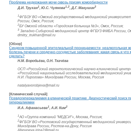
Проблема недержания мочи сквозь призму коморбидности
1
1,2
3
Д.И. Трухан
, Ю.С. Чуянова
, Д.Г. Макушин
1
ФГБОУ ВО «Омский государственный медицинский университе
России, Омск, Россия;
2
БУ Омской области «Городская больница №3», Омск, Россия;
3
Западно-Сибирский медицинский центр ФГБУЗ ФМБА России, Ом
dmitry_trukhan@mail.ru
[Обзор]
Синдром повышенной эпителиальной проницаемости, неалкогольная ж
болезнь печени и сердечно-сосудистые заболевания: какая связь и что 
сделать?
Н.М. Воробьёва, О.Н. Ткачёва
ОСП «Российский геронтологический научно-клинический центр
«Российский национальный исследовательский медицинский уни
Н.И. Пирогова» Минздрава России, Москва, Россия
natalyavorobjeva@mail.ru
[Клинический случай]
Псевдогиперкалиемия в клинической практике. Диагностический поиск п
гиперкалиемии
1
2
И.А. Афанасьева
, А.И. Ким
1
АО «Группа компаний "МЕДСИ"», Москва, Россия;
2
ФГБОУ ВО «Ростовский государственный медицинский универ
Минздрава России, Ростов-на-Дону, Россия
Afanaseva.irina2@mail.ru