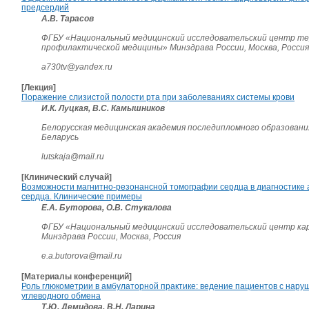
предсердий
А.В. Тарасов
ФГБУ «Национальный медицинский исследовательский центр те
профилактической медицины» Минздрава России, Москва, Россия
a730tv@yandex.ru
[Лекция]
Поражение слизистой полости рта при заболеваниях системы крови
И.К. Луцкая, В.С. Камышников
Белорусская медицинская академия последипломного образования
Беларусь
lutskaja@mail.ru
[Клинический случай]
Возможности магнитно-резонансной томографии сердца в диагностике
сердца. Клинические примеры
Е.А. Буторова, О.В. Стукалова
ФГБУ «Национальный медицинский исследовательский центр ка
Минздрава России, Москва, Россия
e.a.butorova@mail.ru
[Материалы конференций]
Роль глюкометрии в амбулаторной практике: ведение пациентов с нар
углеводного обмена
Т.Ю. Демидова, В.Н. Ларина