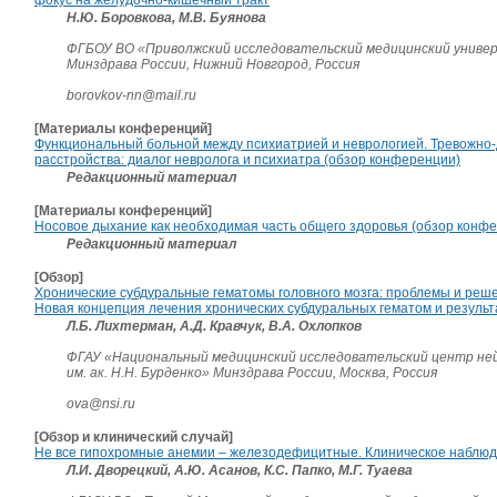
Н.Ю. Боровкова, М.В. Буянова
ФГБОУ ВО «Приволжский исследовательский медицинский унив
Минздрава России, Нижний Новгород, Россия
borovkov-nn@mail.ru
[Материалы конференций]
Функциональный больной между психиатрией и неврологией. Тревожно
расстройства: диалог невролога и психиатра (обзор конференции)
Редакционный материал
[Материалы конференций]
Носовое дыхание как необходимая часть общего здоровья (обзор конф
Редакционный материал
[Обзор]
Хронические субдуральные гематомы головного мозга: проблемы и реше
Новая концепция лечения хронических субдуральных гематом и резуль
Л.Б. Лихтерман, А.Д. Кравчук, В.А. Охлопков
ФГАУ «Национальный медицинский исследовательский центр не
им. ак. Н.Н. Бурденко» Минздрава России, Москва, Россия
ova@nsi.ru
[Обзор и клинический случай]
Не все гипохромные анемии – железодефицитные. Клиническое наблю
Л.И. Дворецкий, А.Ю. Асанов, К.С. Папко, М.Г. Туаева