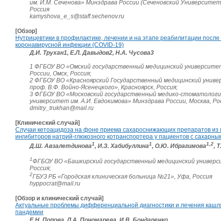
им. И.М. Сеченова» Минздрава России (Сеченовский Университет)
Россия
kamyshova_e_s@staff.sechenov.ru
[Обзор]
Нутрицевтики в профилактике, лечении и на этапе реабилитации после
коронавирусной инфекции (COVID-19)
Д.И. Трухан1, Е.Л. Давыдов2, Н.А. Чусова3
1 ФГБОУ ВО «Омский государственный медицинский университе
России, Омск, Россия;
2 ФГБОУ ВО «Красноярский Государственный медицинский униве
проф. В.Ф. Войно-Ясенецкого», Красноярск, Россия;
3 ФГБОУ ВО «Московский государственный медико-стоматологи
университет им. А.И. Евдокимова» Минздрава России, Москва, Ро
dmitry_trukhan@mail.ru
[Клинический случай]
Случаи кетоацидоза на фоне приема сахароснижающих препаратов из 
ингибиторов натрий-глюкозного котранспортера у пациентов с сахарны
1
1
1,2
Д.Ш. Авзалетдинова
, И.З. Хабибуллина
, О.Ю. Ибрагимова
, 
1
ФГБОУ ВО «Башкирский государственный медицинский универс
Россия;
2
ГБУЗ РБ «Городская клиническая больница №21», Уфа, Россия
hyppocrat@mail.ru
[Обзор и клинический случай]
Актуальные проблемы дифференциальной диагностики и лечения кашл
пандемии
Е.Н. Попова, Л.А. Пономарева, И.В. Бондаренко