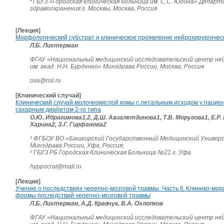
ГБУЗ «Городская клиническая больница им. С.С. Юдина» Депар
здравоохранения г. Москвы, Москва, Россия
[Лекция]
Морфологический субстрат и клиническое проявление нейрохирургичес
Л.Б. Лихтерман
ФГАУ «Национальный медицинский исследовательский центр не
им. акад. Н.Н. Бурденко» Минздрава России, Москва, Россия
ova@nsi.ru
[Клинический случай]
Клинический случай молочнокислой комы с летальным исходом у пациен
сахарным диабетом 2-го типа
О.Ю. Ибрагимова1,2, Д.Ш. Авзалетдинова1, Т.В. Моругова1, Е.Р. 
Харина2, З.Г. Гирфанова2
¹ ФГБОУ ВО «Башкирский Государственный Медицинский Униве
Минздрава России, Уфа, Россия;
² ГБУЗ РБ Городская Клиническая Больница №21 г. Уфа
hyppocrat@mail.ru
[Лекция]
Учение о последствиях черепно-мозговой травмы. Часть II. Клинико-мо
формы последствий черепно-мозговой травмы
Л.Б. Лихтерман, А.Д. Кравчук, В.А. Охлопков
ФГАУ «Национальный медицинский исследовательский центр не