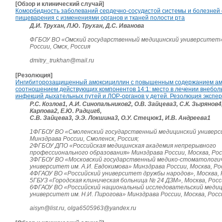
[Обзор и клинический случай]
Коморбидность заболеваний сердечно-сосудистой системы и болезней 
пищеварения с изменениями органов и тканей полости рта
Д.И. Трухан, Л.Ю. Трухан, Д.С. Иванова
ФГБОУ ВО «Омский государственный медицинский университет
России, Омск, Россия
dmitry_trukhan@mail.ru
[Резолюция]
Ингибиторозащищенный амоксициллин с повышенным содержанием ам
соотношением действующих компонентов 14:1: место в лечении внебо
инфекций дыхательных путей и ЛОР-органов у детей. Резолюция экспер
Р.С. Козлов1, А.И. Синопальников2, О.В. Зайцева3, С.К. Зырянов4,
Карпова2, Е.Ю. Радциг6,
С.В. Зайцева3, Э.Э. Локшина3, О.У. Стецюк1, И.В. Андреева1
1ФГБОУ ВО «Смоленский государственный медицинский универ
Минздрава России, Смоленск, Россия;
2ФГБОУ ДПО «Российская медицинская академия непрерывного
профессионального образования» Минздрава России, Москва, Рос
3ФГБОУ ВО «Московский государственный медико-стоматологи
университет им. А.И. Евдокимова» Минздрава России, Москва, Ро
4ФГАОУ ВО «Российский университет дружбы народов», Москва, 
5ГБУЗ «Городская клиническая больница № 24 ДЗМ», Москва, Росс
6ФГАОУ ВО «Российский национальный исследовательский меди
университет им. Н.И. Пирогова» Минздрава России, Москва, Росс
aisyn@list.ru, olga6505963@yandex.ru