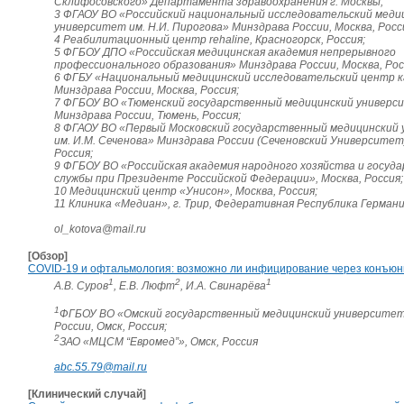
Склифосовского» Департамента здравоохранения г. Москвы;
3 ФГАОУ ВО «Российский национальный исследовательский меди
университет им. Н.И. Пирогова» Минздрава России, Москва, Росс
4 Реабилитационный центр rehaline, Красногорск, Россия;
5 ФГБОУ ДПО «Российская медицинская академия непрерывного
профессионального образования» Минздрава России, Москва, Рос
6 ФГБУ «Национальный медицинский исследовательский центр 
Минздрава России, Москва, Россия;
7 ФГБОУ ВО «Тюменский государственный медицинский универ
Минздрава России, Тюмень, Россия;
8 ФГАОУ ВО «Первый Московский государственный медицинский
им. И.М. Сеченова» Минздрава России (Сеченовский Университет)
Россия;
9 ФГБОУ ВО «Российская академия народного хозяйства и госуд
службы при Президенте Российской Федерации», Москва, Россия;
10 Медицинский центр «Унисон», Москва, Россия;
11 Клиника «Медиан», г. Трир, Федеративная Республика Герман
ol_kotova@mail.ru
[Обзор]
COVID-19 и офтальмология: возможно ли инфицирование через конъюн
1
2
1
А.В. Суров
, Е.В. Люфт
, И.А. Свинарёва
1
ФГБОУ ВО «Омский государственный медицинский университе
России, Омск, Россия;
2
ЗАО «МЦСМ “Евромед”», Омск, Россия
abc.55.79@mail.ru
[Клинический случай]