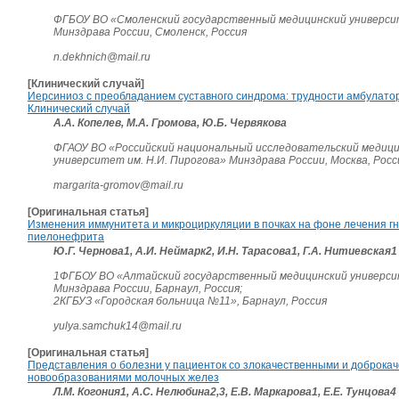
ФГБОУ ВО «Смоленский государственный медицинский универс
Минздрава России, Смоленск, Россия
n.dekhnich@mail.ru
[Клинический случай]
Иерсиниоз с преобладанием суставного синдрома: трудности амбулато
Клинический случай
А.А. Копелев, М.А. Громова, Ю.Б. Червякова
ФГАОУ ВО «Российский национальный исследовательский медиц
университет им. Н.И. Пирогова» Минздрава России, Москва, Росс
margarita-gromov@mail.ru
[Оригинальная статья]
Изменения иммунитета и микроциркуляции в почках на фоне лечения г
пиелонефрита
Ю.Г. Чернова1, А.И. Неймарк2, И.Н. Тарасова1, Г.А. Нитиевская1
1ФГБОУ ВО «Алтайский государственный медицинский универс
Минздрава России, Барнаул, Россия;
2КГБУЗ «Городская больница №11», Барнаул, Россия
yulya.samchuk14@mail.ru
[Оригинальная статья]
Представления о болезни у пациенток со злокачественными и доброка
новообразованиями молочных желез
Л.М. Когония1, А.С. Нелюбина2,3, Е.В. Маркарова1, Е.Е. Тунцова4