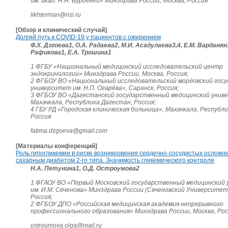
им. акад. Н.Н. Бурденко» Минздрава России, Москва, Россия
likhterman@nsi.ru
[Обзор и клинический случай]
Долгий путь к COVID-19 у пациентов с ожирением
Ф.Х. Дзгоева1, О.А. Радаева2, М.И. Асадулаева3,4, Е.М. Варданян1
Рафикова1, Е.А. Трошина1
1 ФГБУ «Национальный медицинский исследовательский центр
эндокринологии» Минздрава России, Москва, Россия;
2 ФГБОУ ВО «Национальный исследовательский мордовский гос
университет им. Н.П. Огарёва», Саранск, Россия;
3 ФГБОУ ВО «Дагестанский государственный медицинский унив
Махачкала, Республика Дагестан, Россия;
4 ГБУ РД «Городская клиническая больница», Махачкала, Республ
Россия
fatima.dzgoeva@gmail.com
[Материалы конференций]
Роль гипогликемии в риске возникновения сердечно-сосудистых осложн
сахарным диабетом 2-го типа. Значимость гликемического контроля
Н.А. Петунина1, О.Д. Остроумова2
1 ФГАОУ ВО «Первый Московский государственный медицинский
им. И.М. Сеченова» Минздрава России (Сеченовский Университет)
Россия;
2 ФГБОУ ДПО «Российская медицинская академия непрерывного
профессионального образования» Минздрава России, Москва, Рос
ostroumova.olga@mail.ru