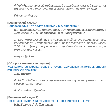
ФГАУ «Национальный медицинский исследовательский центр не
им. акад. Н.Н. Бурденко» Минздрава России, Москва, Россия
likhterman@nsi.ru
[Клинический случай]
Нейросифилис. Что ведет к ошибкам в диагностике?
К.В. Каткова1, И.В. Воронцова1, В.И. Лобанов1, Д.В. Кузнецов1, Е
Денисова1,2, Е.Н. Маляренко1, И.М. Корсунская1,2
1 ГБУЗ «Московский научно-практический центр дерматовенеро
косметологии» Департамента здравоохранения г. Москвы, Москв
2 ФГБУН «Центр теоретических проблем физико-химической ф
РАН, Москва, Россия
marykor@bk.ru
[Обзор и клинический случай]
Неалкогольная жировая болезнь печени: актуальные аспекты диагности
клинической практике
Д.И. Трухан
ФГБОУ ВО «Омский государственный медицинский университет
России, Омск, Россия
dmitry_trukhan@mail.ru
[Клинический случай]
Helicobacter pylori: долгая история одного клинического случая
Н.Н. Дехнич, А.А. Тряпышко