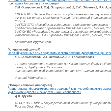
препарата Актовегин в их коррекции
Т.М. Остроумова1, О.Д. Остроумова1,2, Е.Ю. Эбзеева2, Н.А. Ар
1ФГАОУ ВО «Первый Московский государственный медицинский 
им. И.М. Сеченова» Минздрава России (Сеченовский Университет)
Россия;
2ФГБОУ ДПО «Российская медицинская академия непрерывного
профессионального образования» Минздрава России, Москва, Рос
3ФГАОУ ВО «Российский национальный исследовательский меди
университет им. Н.И. Пирогова» Минздрава России, Москва, Росс
t.ostroumova3@gmail.com
[Клинический случай]
Первый успешный опыт эндоскопического лечения дивертикула Ценкера
К.У. Батырбеков1, А.Г. Зеленый2, А.А. Галиакбарова1
1 Центр экспертной эндоскопии ТОО «Национальный научный он
центр», Нур-Султан, Казахстан;
2 Многопрофильный медицинский центр, Нур-Султан, Казахстан
dr.kanat77@gmail.com
[Обзор и клинический случай]
Рациональная фармакотерапия в реальной клинической практике сквоз
мультиморбидности и лекарственной безопасности
Д.И. Трухан
ФГБОУ ВО «Омский государственный медицинский университет
России, Омск, Россия