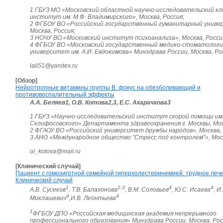
1 ГБУЗ МО «Московский областной научно-исследовательский кл
институт им. М.Ф. Владимирского», Москва, Россия;
2 ФГБОУ ВО «Российский государственный гуманитарный униве
Москва, Россия;
3 НОЧУ ВО «Московский институт психоанализа», Москва, Росси
4 ФГБОУ ВО «Московский государственный медико-стоматологи
университет им. А.И. Евдокимова» Минздрава России, Москва, Ро
lali51@yandex.ru
[Обзор]
Нейротропные витамины группы В: фокус на обезболивающий и
противовоспалительный эффекты
А.А. Беляев1, О.В. Котова2,3, Е.С. Акарачкова3
1 ГБУЗ «Научно-исследовательский институт скорой помощи им.
Склифосовского» Департамента здравоохранения г. Москвы, Моск
2 ФГАОУ ВО «Российский университет дружбы народов», Москва, 
3 АНО «Международное общество "Стресс под контролем"», Моск
ol_kotova@mail.ru
[Клинический случай]
Пациент с гомозиготной семейной гиперхолестеринемией: трудное леч
Клинический случай
1
2,3
4
4
А.В. Сусеков
, Т.В. Балахонова
, В.М. Соловьев
, Ю.С. Исаева
, И
4
4
Миклашевич
,И.В. Леонтьева
1
ФГБОУ ДПО «Российская медицинская академия непрерывного
профессионального образования» Минздрава России, Москва, Рос