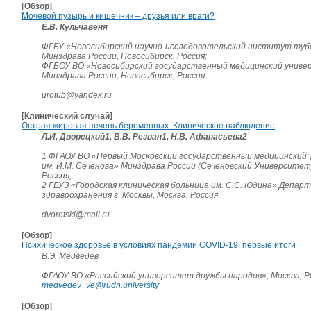
[Обзор]
Мочевой пузырь и кишечник – друзья или враги?
Е.В. Кульчавеня
ФГБУ «Новосибирский научно-исследовательский институт туб
Минздрава России, Новосибирск, Россия;
ФГБОУ ВО «Новосибирский государственный медицинский унив
Минздрава России, Новосибирск, Россия
urotub@yandex.ru
[Клинический случай]
Острая жировая печень беременных. Клиническое наблюдение
Л.И. Дворецкий1, В.В. Резван1, Н.В. Афанасьева2
1 ФГАОУ ВО «Первый Московский государственный медицинский
им. И.М. Сеченова» Минздрава России (Сеченовский Университет)
Россия;
2 ГБУЗ «Городская клиническая больница им. С.С. Юдина» Депа
здравоохранения г. Москвы, Москва, Россия
dvoretski@mail.ru
[Обзор]
Психическое здоровье в условиях пандемии COVID-19: первые итоги
В.Э. Медведев
ФГАОУ ВО «Российский университет дружбы народов», Москва, Р
medvedev_ve@rudn.university
[Обзор]