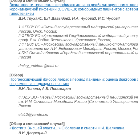
[Обзор и клинический случай]
Возможности терапевта в профилактике и на реабилитационном этапе 
коронавирусной инфекции (COVID-19) коморбидных пациентов с артер
гипертензией
Д.И. Трухан1, Е.Л. Давыдов2, Н.А. Чусова3, И.С. Чусов4
1 ФГБОУ ВО «Омский государственный медицинский университе
России, Омск, Россия;
2 ФГБОУ ВО «Красноярский Государственный медицинский униве
проф. В.Ф. Войно-Ясенецкого», Красноярск, Россия;
3 ФГБОУ ВО «Московский государственный медико-стоматологи
университет им. А.И. Евдокимова» Минздрава России, Москва, Ро
4 БУЗ Омской области «Городской клинический перинатальный ц
Россия
dmitry_trukhan@mail.ru
[Обзор]
Прогрессирующий фиброз легких в период пандемии: оценка факторов 
современные подходы к лечению
Е.Н. Попова, А.Б. Пономарев
ФГАОУ ВО «Первый Московский государственный медицинский у
им. И.М. Сеченова» Минздрава России (Сеченовский
Университет)
Россия
ela12@yandex.ru
[Обзор и клинический случай]
«Достиг я Высшей власти…» О болезни и смерти Ф.И. Шаляпина
Л.И. Дворецкий