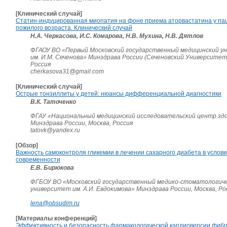
[Клинический случай]
Статин-индуцированная миопатия на фоне приема аторвастатина у па
пожилого возраста. Клинический случай
Н.А. Черкасова, И.С. Комарова, Н.В. Мухина, Н.В. Дятлов
ФГАОУ ВО «Первый Московский государственный медицинский у
им. И.М. Сеченова» Минздрава России (Сеченовский Университет)
Россия
cherkasova31@gmail.com
[Клинический случай]
Острые тонзиллиты у детей: нюансы дифференциальной диагностики
В.К. Таточенко
ФГАУ «Национальный медицинский исследовательский центр зд
Минздрава России, Москва, Россия
tatovk@yandex.ru
[Обзор]
Важность самоконтроля гликемии в лечении сахарного диабета в услов
современности
Е.В. Бирюкова
ФГБОУ ВО «Московский государственный медико-стоматологич
университет им. А.И. Евдокимова» Минздрава России, Москва, Ро
lena@obsudim.ru
[Материалы конференций]
Эффективность и безопасность фармакологической кардиоверсии фиб