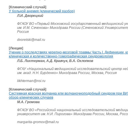
[Клинический случай]
У больной анемия (клинический разбор)
Л.И. Дворецкий
ФГАОУ ВО «Первый Московский государственный медицинский у
им. И.М. Сеченова» Минздрава России (Сеченовский Университет)
Россия
dvoretski@mail.ru
[Лекция]
Учение о последствиях черепно-мозговой травмы Часть I. Дефиниции, 
клиническая и количественно-томографическая синдромология
Л.Б. Лихтерман, А.Д. Кравчук, В.А. Охлопков
ФГАУ «Национальный медицинский исследовательский центр не
им. акад. Н.Н. Бурденко» Минздрава России, Москва, Россия
likhterman@nsi.ru
[Клинический случай]
Системная красная волчанка или волчаночноподобный синдром при ВИ
обзор клинических случаев
М.А. Громова
ФГАОУ ВО «Российский национальный исследовательский медиц
университет им. Н.И. Пирогова» Минздрава России, Москва, Росс
margarita-gromov@mail.ru