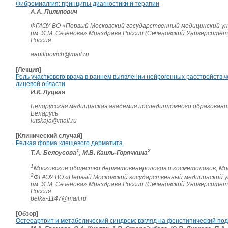
Фибромиалгия: принципы диагностики и терапии
А.А. Пилипович
ФГАОУ ВО «Первый Московский государственный медицинский у
им. И.М. Сеченова» Минздрава России (Сеченовский Университет)
Россия
aapilipovich@mail.ru
[Лекция]
Роль участкового врача в раннем выявлении нейрогенных расстройств 
лицевой области
И.К. Луцкая
Белорусская медицинская академия последипломного образования
Беларусь
lutskaja@mail.ru
[Клинический случай]
Редкая форма клещевого дерматита
1
2
Т.А. Белоусова
, М.В. Каиль-Горячкина
1
Московское общество дерматовенерологов и косметологов, Мос
2
ФГАОУ ВО «Первый Московский государственный медицинский 
им. И.М. Сеченова» Минздрава России (Сеченовский Университет)
Россия
belka-1147@mail.ru
[Обзор]
Остеоартрит и метаболический синдром: взгляд на фенотипический по