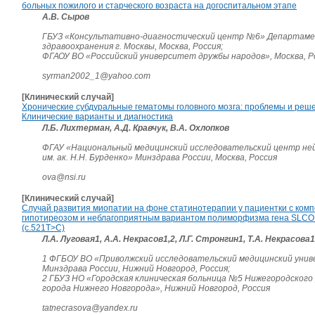
больных пожилого и старческого возраста на догоспитальном этапе
А.В. Сыров
ГБУЗ «Консультативно-диагностический центр №6» Департам
здравоохранения г. Москвы, Москва, Россия;
ФГАОУ ВО «Российский университет дружбы народов», Москва, Р
syrman2002_1@yahoo.com
[Клинический случай]
Хронические субдуральные гематомы головного мозга: проблемы и реше
Клинические варианты и диагностика
Л.Б. Лихтерман, А.Д. Кравчук, В.А. Охлопков
ФГАУ «Национальный медицинский исследовательский центр не
им. ак. Н.Н. Бурденко» Минздрава России, Москва, Россия
ova@nsi.ru
[Клинический случай]
Случай развития миопатии на фоне статинотерапии у пациентки с ко
гипотиреозом и неблагоприятным вариантом полиморфизма гена SLCO
(c.521T>C)
Л.А. Луговая1, А.А. Некрасов1,2, Л.Г. Стронгин1, Т.А. Некрасова1
1 ФГБОУ ВО «Приволжский исследовательский медицинский уни
Минздрава России, Нижний Новгород, Россия;
2 ГБУЗ НО «Городская клиническая больница №5 Нижегородского
города Нижнего Новгорода», Нижний Новгород, Россия
tatnecrasova@yandex.ru