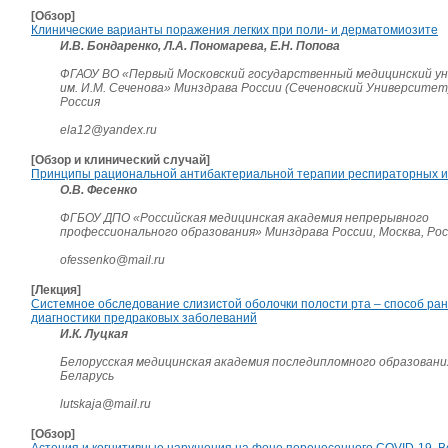
[Обзор]
Клинические варианты поражения легких при поли- и дерматомиозите
И.В. Бондаренко, Л.А. Пономарева, Е.Н. Попова
ФГАОУ ВО «Первый Московский государственный медицинский у
им. И.М. Сеченова» Минздрава России (Сеченовский Университет)
Россия
ela12@yandex.ru
[Обзор и клинический случай]
Принципы рациональной антибактериальной терапии респираторных 
О.В. Фесенко
ФГБОУ ДПО «Российская медицинская академия непрерывного
профессионального образования» Минздрава России, Москва, Рос
ofessenko@mail.ru
[Лекция]
Системное обследование слизистой оболочки полости рта – способ ра
диагностики предраковых заболеваний
И.К. Луцкая
Белорусская медицинская академия последипломного образования
Беларусь
lutskaja@mail.ru
[Обзор]
Астения и когнитивные нарушения на фоне перенесенного COVID-19. 