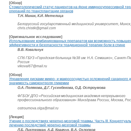
[Обзор]
Стоматологический статус пациентов на фоне иммуносупрессивной тер
операций по трансплантации органов
Т.Н. Манак, К.И. Метелица
Белорусский государственный медицинский университет, Минск
chris.chistik@gmail.com
[Оригинальное исследование]
Использование комбинированных препаратов как возможность повыше
эффективности и безопасности традиционной терапии боли в спине
В.В. Ковальчук
СПб ГБУЗ «Городская больница №38 им. Н.А. Семашко», Санкт-П
Россия
vikoval67@mail.ru
[Обзор]
Управление рисками микро- и макрососудистых осложнений сахарного д
значимость самоконтроля гликемии
О.А. Полякова, Д.Г. Гусенбекова, О.Д. Остроумова
ФГБОУ ДПО «Российская медицинская академия непрерывного
профессионального образования» Минздрава России, Москва, Ро
ostroumova.olga@mail.ru
[Лекция]
Учение о последствиях черепно-мозговой травмы. Часть III. Концептуал
лечению последствий черепно-мозговой травмы
Л.Б. Лихтерман, А.Д. Кравчук, В.А. Охлопков