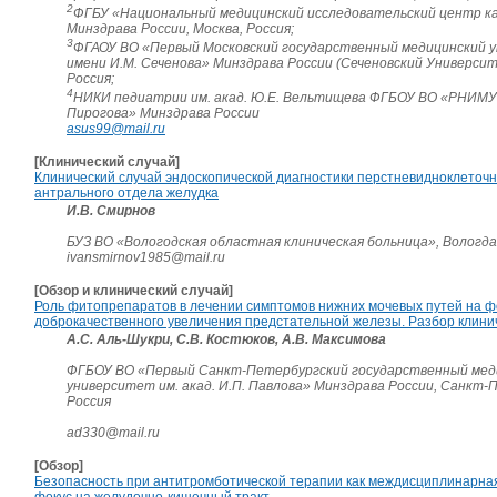
2
ФГБУ «Национальный медицинский исследовательский центр к
Минздрава России, Москва, Россия;
3
ФГАОУ ВО «Первый Московский государственный медицинский 
имени И.М. Сеченова» Минздрава России (Сеченовский Университ
Россия;
4
НИКИ педиатрии им. акад. Ю.Е. Вельтищева ФГБОУ ВО «РНИМУ 
Пирогова» Минздрава России
asus99@mail.ru
[Клинический случай]
Клинический случай эндоскопической диагностики перстневидноклеточн
антрального отдела желудка
И.В. Смирнов
БУЗ ВО «Вологодская областная клиническая больница», Вологда
ivansmirnov1985@mail.ru
[Обзор и клинический случай]
Роль фитопрепаратов в лечении симптомов нижних мочевых путей на 
доброкачественного увеличения предстательной железы. Разбор клини
А.С. Аль-Шукри, С.В. Костюков, А.В. Максимова
ФГБОУ ВО «Первый Санкт-Петербургский государственный мед
университет им. акад. И.П. Павлова» Минздрава России, Санкт-
Россия
ad330@mail.ru
[Обзор]
Безопасность при антитромботической терапии как междисциплинарна
фокус на желудочно-кишечный тракт