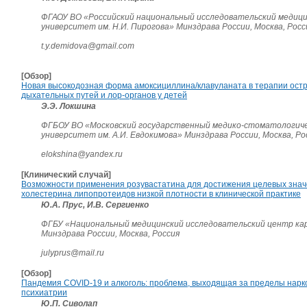
ФГАОУ ВО «Российский национальный исследовательский медиц
университет им. Н.И. Пирогова» Минздрава России, Москва, Росс
t.y.demidova@gmail.com
[Обзор]
Новая высокодозная форма амоксициллина/клавуланата в терапии ост
дыхательных путей и лор-органов у детей
Э.Э. Локшина
ФГБОУ ВО «Московский государственный медико-стоматологич
университет им. А.И. Евдокимова» Минздрава России, Москва, Ро
elokshina@yandex.ru
[Клинический случай]
Возможности применения розувастатина для достижения целевых зна
холестерина липопротеидов низкой плотности в клинической практике
Ю.А. Прус, И.В. Сергиенко
ФГБУ «Национальный медицинский исследовательский центр ка
Минздрава России, Москва, Россия
julyprus@mail.ru
[Обзор]
Пандемия COVID-19 и алкоголь: проблема, выходящая за пределы нарк
психиатрии
Ю.П. Сиволап