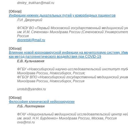
dmitry_trukhan@mail.ru
[Обзор]
Инфекции нижних дыхательных путей у коморбидных пациентов
Л.И. Дворецкий
ФГАОУ ВО «Первый Московский государственный медицинский у
им. И.М. Сеченова» Минздрава России (Сеченовский Университет)
Россия
dvoretski@mail.ru
[Обзор]
Влияние новой коронавирусной инфекции на мочеполовую систему. Им
как метод патогенетического воздействия при COVID-19
Е.В. Кульчавеня
ФГБУ «Новосибирский научно-исследовательский институт туб
Минздрава России, Новосибирск, Россия;
ФГБОУ ВПО «Новосибирский государственный медицинский уни
Минздрава России, Новосибирск, Россия
urotub@yandex.ru
[Обзор]
Философия клинической нейрохирургии
Л.Б. Лихтерман
ФГАУ «Национальный медицинский исследовательский центр не
им. акад. Н.Н. Бурденко» Минздрава России, Москва, Россия
ova@nsi.ru