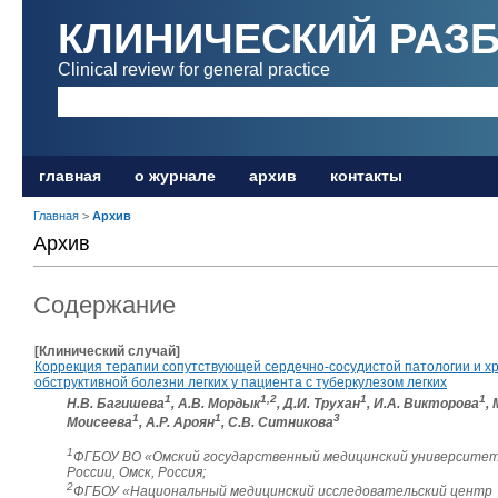
КЛИНИЧЕСКИЙ РАЗ
Clinical review for general practice
главная
о журнале
архив
контакты
Главная
>
Архив
Архив
Содержание
[Клинический случай]
Коррекция терапии сопутствующей сердечно-сосудистой патологии и х
обструктивной болезни легких у пациента с туберкулезом легких
1
1,2
1
1
Н.В. Багишева
, А.В. Мордык
, Д.И. Трухан
, И.А. Викторова
, 
1
1
3
Моисеева
, А.Р. Ароян
, С.В. Ситникова
1
ФГБОУ ВО «Омский государственный медицинский университе
России, Омск, Россия;
2
ФГБОУ «Национальный медицинский исследовательский центр