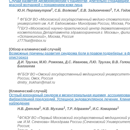
Случай развития дисморфофобии у пациентки, длительно страдающей
красной волчанкой с поражением кожи лица
1
2
1
Ю.Н. Перламутров
, С.Б. Волкова
, Е.В. Задионченко
, Т.А. Годз
1
ФГБОУ ВО «Московский государственный медико-стоматологи
университет им. А.И. Евдокимова» Минздрава России, Москва, Ро
2
ГБУЗ «Московский научно-практический центр дерматовенерол
косметологии Департамента здравоохранения г. Москвы», фили
«Останкинский», Москва, Россия
z777kat@inbox.ru
[Обзор и клинический случай]
Возможные причины развития синдрома боли в правом подреберье: в ф
описторхоз
Д.И. Трухан, М.Ю. Рожкова, Д.С. Иванова, Л.Ю. Трухан, В.В. Голо
Багишева
ФГБОУ ВО «Омский государственный медицинский университет
России, Омск, Россия
dmitry_trukhan@mail.ru
[Клинический случай]
Острый коронарный синдром и мезентериальная ишемия, ассоциирова
фибрилляцией предсердий. Успешное эндоваскулярное лечение. Клини
наблюдение
1
1
2
1
Н.В. Дятлов
, Н.В. Мухина
, Т.Р. Абрамян
, И.С. Комарова
1
ФГАОУ ВО «Первый Московский государственный медицинский 
им. И.М. Сеченова» Минздрава России (Сеченовский Университет)
Россия;
2