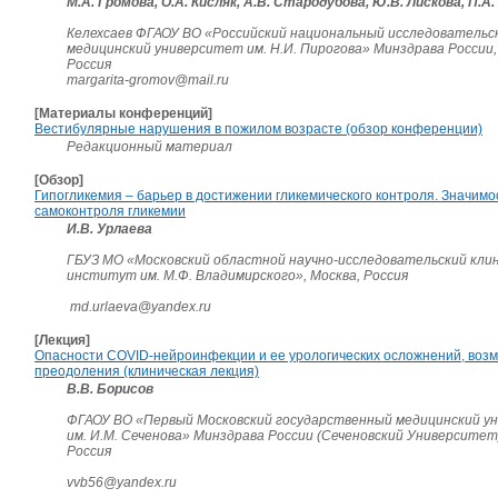
М.А. Громова, О.А. Кисляк, А.В. Стародубова, Ю.В. Лискова, П.А.
Келехсаев ФГАОУ ВО «Российский национальный исследовательс
медицинский университет им. Н.И. Пирогова» Минздрава России,
Россия
margarita-gromov@mail.ru
[Материалы конференций]
Вестибулярные нарушения в пожилом возрасте (обзор конференции)
Редакционный материал
[Обзор]
Гипогликемия – барьер в достижении гликемического контроля. Значимо
самоконтроля гликемии
И.В. Урлаева
ГБУЗ МО «Московский областной научно-исследовательский кли
институт им. М.Ф. Владимирского», Москва, Россия
md.urlaeva@yandex.ru
[Лекция]
Опасности COVID-нейроинфекции и ее урологических осложнений, воз
преодоления (клиническая лекция)
В.В. Борисов
ФГАОУ ВО «Первый Московский государственный медицинский у
им. И.М. Сеченова» Минздрава России (Сеченовский Университет)
Россия
vvb56@yandex.ru