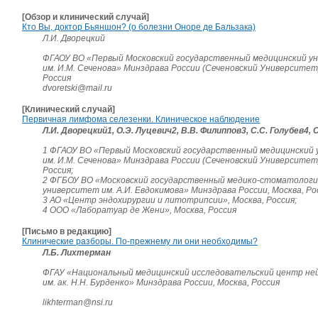
[Обзор и клинический случай]
Кто Вы, доктор Бьяншон? (о болезни Оноре де Бальзака)
Л.И. Дворецкий
ФГАОУ ВО «Первый Московский государственный медицинский у
им. И.М. Сеченова» Минздрава России (Сеченовский Университет)
Россия
dvoretski@mail.ru
[Клинический случай]
Первичная лимфома селезенки. Клиническое наблюдение
Л.И. Дворецкий1, О.Э. Луцевич2, В.В. Филиппов3, С.С. Голубев4, 
1 ФГАОУ ВО «Первый Московский государственный медицинский
им. И.М. Сеченова» Минздрава России (Сеченовский Университет)
Россия;
2 ФГБОУ ВО «Московский государственный медико-стоматологи
университет им. А.И. Евдокимова» Минздрава России, Москва, Ро
3 АО «Центр эндохирургии и литотрипсии», Москва, Россия;
4 ООО «Лаборатуар де Жени», Москва, Россия
[Письмо в редакцию]
Клинические разборы. По-прежнему ли они необходимы?
Л.Б. Лихтерман
ФГАУ «Национальный медицинский исследовательский центр не
им. ак. Н.Н. Бурденко» Минздрава России, Москва, Россия
likhterman@nsi.ru