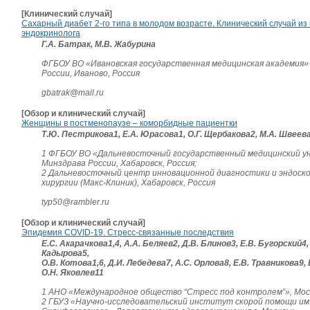
[Клинический случай]
Сахарный диабет 2-го типа в молодом возрасте. Клинический случай из
эндокринолога
Г.А. Батрак, М.В. Жабурина
ФГБОУ ВО «Ивановская государственная медицинская академия»
России, Иваново, Россия
gbatrak@mail.ru
[Обзор и клинический случай]
Женщины в постменопаузе – коморбидные пациентки
Т.Ю. Пестрикова1, Е.А. Юрасова1, О.Г. Щербакова2, М.А. Швеев
1 ФГБОУ ВО «Дальневосточный государственный медицинский 
Минздрава России, Хабаровск, Россия;
2 Дальневосточный центр инновационной диагностики и эндоск
хирургии (Макс-Клиник), Хабаровск, Россия
typ50@rambler.ru
[Обзор и клинический случай]
Эпидемия COVID-19. Стресс-связанные последствия
Е.С. Акарачкова1,4, А.А. Беляев2, Д.В. Блинов3, Е.В. Бугорский4, 
Кадырова5,
О.В. Котова1,6, Д.И. Лебедева7, А.С. Орлова8, Е.В. Травникова9, 
О.Н. Яковлев11
1 АНО «Международное общество “Стресс под контролем”», Моск
2 ГБУЗ «Научно-исследовательский институт скорой помощи им.