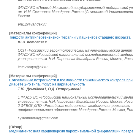
ФГАОУ ВО «Первый Московский государственный медицинский у
им. И.М. Сеченова» Минздрава России (Сеченовский Университет)
Россия
ela12@yandex.ru
[Материалы конференций]
Тонкости антигипертензивной терапии у пациентов старшего возраста
Ю.В. Котовская
ОСП «Российский геронтологический научно-клинический центр
ФГАОУ ВО «Российский национальный исследовательский медиц
университет им. Н.И. Пирогова» Минздрава России, Москва, Росс
kotovskaya@bk.ru
[Материалы конференций]
Современные потребности и возможности гликемического контроля при
диабете 2-го типа. Фокус на вариабельность
Т.Ю. Демидова1, О.Д. Остроумова2
1 ФГАОУ ВО «Российский национальный исследовательский меди
университет им. Н.И. Пирогова» Минздрава России, Москва, Росс
2 ФГБОУ ДПО «Российская медицинская академия непрерывного
профессионального образования» Минздрава России, Москва, Рос
t.y.demidova@gmail.com
[Обзор]
Медикаментозная кардиоверсия пароксизмальной фибрилляции предсе