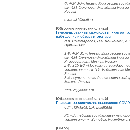
ФГАОУ ВО «Первый Московский госуд
им. И.М. Сеченова» Минздрава России
Россия
dvoretski@mail.ru
[Обзор и клинический случай]
Генерализованный саркоидоз и тяжелая тр
наблюдение и обзор литературы
Л.А. Пономарева1, Л.А. Панченко2, А.
Путинцев3
1 ФГАОУ ВО «Первый Московский гос
им. И.М. Сеченова» Минздрава России
Университет), Москва, Россия;
2 ФГБОУ ВО «Московский государств
университет им. А.И. Евдокимова» Ми
Россия;
3 Консультативно-диагностический
Москва, Россия
*ela12@yandex.ru
[Обзор и клинический случай]
Гастроэнтерологические проявления COVID
С.И. Пиманов, Е.А. Дикарева
УО «Витебский государственный орд
университет», Витебск, Республика 
[Обзор]