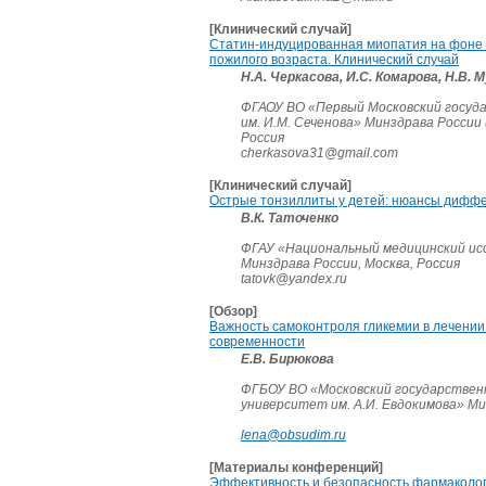
[Клинический случай]
Статин-индуцированная миопатия на фоне 
пожилого возраста. Клинический случай
Н.А. Черкасова, И.С. Комарова, Н.В. 
ФГАОУ ВО «Первый Московский госуд
им. И.М. Сеченова» Минздрава России
Россия
cherkasova31@gmail.com
[Клинический случай]
Острые тонзиллиты у детей: нюансы дифф
В.К. Таточенко
ФГАУ «Национальный медицинский ис
Минздрава России, Москва, Россия
tatovk@yandex.ru
[Обзор]
Важность самоконтроля гликемии в лечении
современности
Е.В. Бирюкова
ФГБОУ ВО «Московский государствен
университет им. А.И. Евдокимова» Ми
lena@obsudim.ru
[Материалы конференций]
Эффективность и безопасность фармаколо