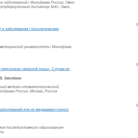
 заболеваний» Минздрава России, Омск,
отуберкулезный диспансер №4», Омск,
 и заболевания / патологические
медицинский университет» Минздрава
 персонала «красной зоны». Случаи из
.В. Звездина
ный медико-стоматологический
нздрава России, Москва, Россия
 заболеваний или их медикаментозного
мия последипломного образования»
усь