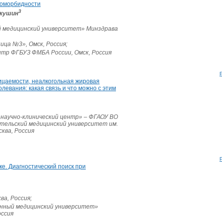
коморбидности
3
Макушин
 медицинский университет» Минздрава
ица №3», Омск, Россия;
тр ФГБУЗ ФМБА России, Омск, Россия
цаемости, неалкогольная жировая
левания: какая связь и что можно с этим
научно-клинический центр» – ФГАОУ ВО
тельский медицинский университет им.
ква, Россия
е. Диагностический поиск при
ва, Россия;
нный медицинский университет»
оссия