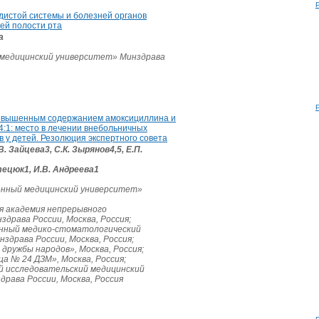
дистой системы и болезней органов
ей полости рта
а
медицинский университет» Минздрава
овышенным содержанием амоксициллина и
:1: место в лечении внебольничных
 у детей. Резолюция экспертного совета
В. Зайцева3, С.К. Зырянов4,5, Е.П.
Стецюк1, И.В. Андреева1
енный медицинский университет»
я академия непрерывного
драва России, Москва, Россия;
нный медико-стоматологический
здрава России, Москва, Россия;
дружбы народов», Москва, Россия;
ца № 24 ДЗМ», Москва, Россия;
й исследовательский медицинский
драва России, Москва, Россия