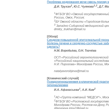
Проблема недержания мочи сквозь призму 
1
1,2
Д.И. Трухан
, Ю.С. Чуянова
, Д.Г. 
1
ФГБОУ ВО «Омский государственный
России, Омск, Россия;
2
БУ Омской области «Городская больн
3
Западно-Сибирский медицинский цен
dmitry_trukhan@mail.ru
[Обзор]
Синдром повышенной эпителиальной прони
болезнь печени и сердечно-сосудистые забо
сделать?
Н.М. Воробьёва, О.Н. Ткачёва
ОСП «Российский геронтологический 
«Российский национальный исследова
Н.И. Пирогова» Минздрава России, Мос
natalyavorobjeva@mail.ru
[Клинический случай]
Псевдогиперкалиемия в клинической практик
гиперкалиемии
1
2
И.А. Афанасьева
, А.И. Ким
1
АО «Группа компаний "МЕДСИ"», Моск
2
ФГБОУ ВО «Ростовский государстве
Минздрава России, Ростов-на-Дону, Р
Afanaseva.irina2@mail.ru