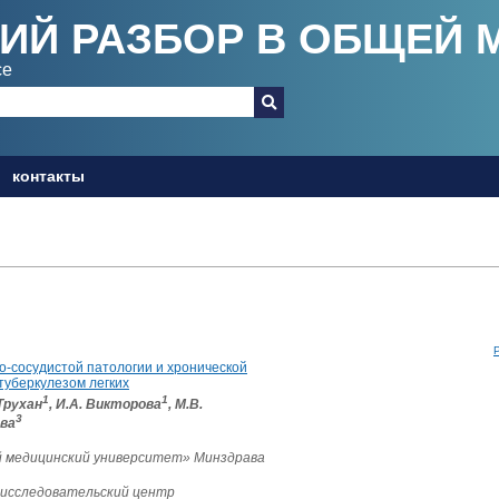
ИЙ РАЗБОР В ОБЩЕЙ 
ce
контакты
-сосудистой патологии и хронической
 туберкулезом легких
1
1
 Трухан
, И.А. Викторова
, М.В.
3
ова
 медицинский университет» Минздрава
исследовательский центр