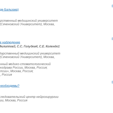
де Бальзака)
арственный медицинский университет
 (Сеченовский Университет), Москва,
ое наблюдение
Филиппов3, С.С. Голубев4, С.Е. Колендо1
ударственный медицинский университет
 (Сеченовский Университет), Москва,
енный медико-стоматологический
здрава России, Москва, Россия;
сии», Москва, Россия;
, Россия
 необходимы?
следовательский центр нейрохирургии
ии, Москва, Россия