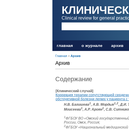
КЛИНИЧЕСК
Clinical review for general practi
главная
о журнале
архив
Главная
>
Архив
Архив
Содержание
[Клинический случай]
Коррекция терапии сопутствующей сердечно
обструктивной болезни легких у пациента с
1
1,2
Н.В. Багишева
, А.В. Мордык
, Д.И.
1
1
Моисеева
, А.Р. Ароян
, С.В. Ситник
1
ФГБОУ ВО «Омский государственный
России, Омск, Россия;
2
ФГБОУ «Национальный медицинский 