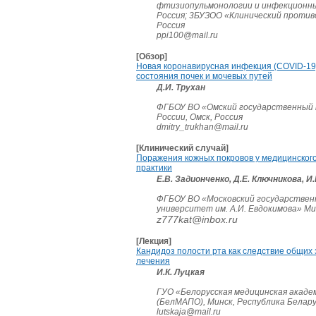
фтизиопульмонологии и инфекционных
Россия; 3БУЗОО «Клинический против
Россия
ppi100@mail.ru
[Обзор]
Новая коронавирусная инфекция (COVID-19)
состояния почек и мочевых путей
Д.И. Трухан
ФГБОУ ВО «Омский государственный 
России, Омск, Россия
dmitry_trukhan@mail.ru
[Клинический случай]
Поражения кожных покровов у медицинского
практики
Е.В. Задионченко, Д.Е. Ключникова, И
ФГБОУ ВО «Московский государствен
университет им. А.И. Евдокимова» Ми
z777kat@inbox.ru
[Лекция]
Кандидоз полости рта как следствие общих
лечения
И.К. Луцкая
ГУО «Белорусская медицинская акаде
(БелМАПО), Минск, Республика Белар
lutskaja@mail.ru