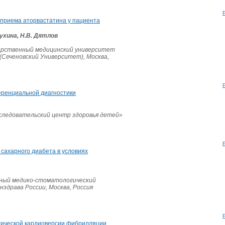
приема аторвастатина у пациента
Мухина, Н.В. Дятлов
арственный медицинский университет
 (Сеченовский Университет), Москва,
еренциальной диагностики
следовательский центр здоровья детей»
 сахарного диабета в условиях
ный медико-стоматологический
нздрава России, Москва, Россия
гической кардиоверсии фибрилляции