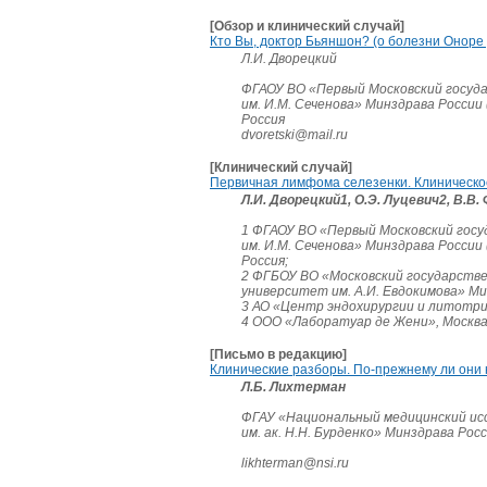
[Обзор и клинический случай]
Кто Вы, доктор Бьяншон? (о болезни Оноре 
Л.И. Дворецкий
ФГАОУ ВО «Первый Московский госуд
им. И.М. Сеченова» Минздрава России
Россия
dvoretski@mail.ru
[Клинический случай]
Первичная лимфома селезенки. Клиническ
Л.И. Дворецкий1, О.Э. Луцевич2, В.В. 
1 ФГАОУ ВО «Первый Московский гос
им. И.М. Сеченова» Минздрава России
Россия;
2 ФГБОУ ВО «Московский государств
университет им. А.И. Евдокимова» Мин
3 АО «Центр эндохирургии и литотрип
4 ООО «Лаборатуар де Жени», Москва
[Письмо в редакцию]
Клинические разборы. По-прежнему ли они
Л.Б. Лихтерман
ФГАУ «Национальный медицинский ис
им. ак. Н.Н. Бурденко» Минздрава Росс
likhterman@nsi.ru