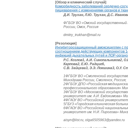
[Обзор и клинический случай]
Коморбидность заболеваний сердечно-сосу
пищеварения с изменениями органов и ткан
Д.И. Трухан, Л.Ю. Трухан, Д.С. Иванов
ФГБОУ ВО «Омский государственный 
России, Омск, Россия
dmitry_trukhan@mail.ru
[Резолюция]
Ингибиторозащищенный амоксициллин с п
соотношением действующих компонентов 14
инфекций дыхательных путей и ЛОР-органов
Р.С. Козлов1, А.И. Синопальников2, О.
Карпова2, Е.Ю. Радциг6,
С.В. Зайцева3, Э.Э. Локшина3, О.У. 
1ФГБОУ ВО «Смоленский государств
Минздрава России, Смоленск, Россия;
2ФГБОУ ДПО «Российская медицинска
профессионального образования» Минз
3ФГБОУ ВО «Московский государстве
университет им. А.И. Евдокимова» Мин
4ФГАОУ ВО «Российский университет 
5ГБУЗ «Городская клиническая больни
6ФГАОУ ВО «Российский национальны
университет им. Н.И. Пирогова» Минз
aisyn@list.ru, olga6505963@yandex.ru