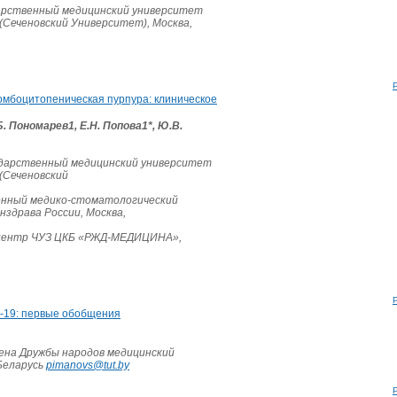
арственный медицинский университет
 (Сеченовский Университет), Москва,
омбоцитопеническая пурпура: клиническое
Б. Пономарев1, Е.Н. Попова1*, Ю.В.
ударственный медицинский университет
 (Сеченовский
енный медико-стоматологический
нздрава России, Москва,
 центр ЧУЗ ЦКБ «РЖД-МЕДИЦИНА»,
-19: первые обобщения
ена Дружбы народов медицинский
Беларусь
pimanovs@tut.by