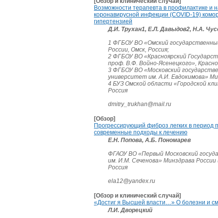
[Обзор и клинический случай]
Возможности терапевта в профилактике и 
коронавирусной инфекции (COVID-19) комо
гипертензией
Д.И. Трухан1, Е.Л. Давыдов2, Н.А. Чус
1 ФГБОУ ВО «Омский государственны
России, Омск, Россия;
2 ФГБОУ ВО «Красноярский Государст
проф. В.Ф. Войно-Ясенецкого», Красно
3 ФГБОУ ВО «Московский государств
университет им. А.И. Евдокимова» Мин
4 БУЗ Омской области «Городской кл
Россия
dmitry_trukhan@mail.ru
[Обзор]
Прогрессирующий фиброз легких в период п
современные подходы к лечению
Е.Н. Попова, А.Б. Пономарев
ФГАОУ ВО «Первый Московский госуд
им. И.М. Сеченова» Минздрава России
Россия
ela12@yandex.ru
[Обзор и клинический случай]
«Достиг я Высшей власти…» О болезни и с
Л.И. Дворецкий