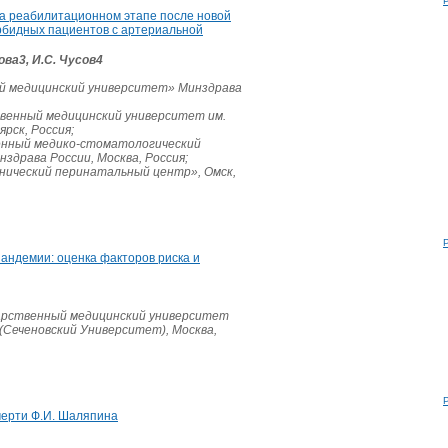
на реабилитационном этапе после новой
рбидных пациентов с артериальной
ова3, И.С. Чусов4
й медицинский университет» Минздрава
венный медицинский университет им.
ярск, Россия;
енный медико-стоматологический
здрава России, Москва, Россия;
инический перинатальный центр», Омск,
андемии: оценка факторов риска и
арственный медицинский университет
 (Сеченовский
Университет), Москва,
мерти Ф.И. Шаляпина